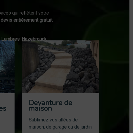
aces qui reflètent votre
n
devis entièrement gratuit
,
Lumbres
,
Hazebrouck
,
Devanture de
es
maison
Sublimez vos allées de
maison, de garage ou de jardin