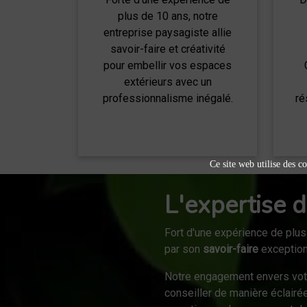
plus de 10 ans, notre
entreprise paysagiste allie
savoir-faire et créativité
pour embellir vos espaces
extérieurs avec un
professionnalisme inégalé.
ré
Ce site web utilise des co
L'expertise d
Fort d'une expérience de plus
par son
savoir-faire
exceptionn
Notre engagement envers vo
conseiller de manière éclairé