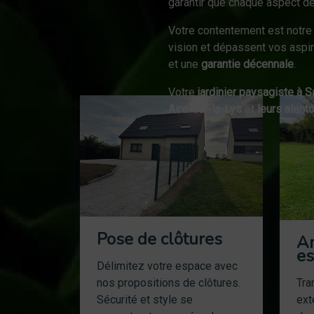
garantir que chaque aspect de
Votre contentement est notre 
vision et dépassent vos aspir
et une
garantie décennale
.
Votre
jardinier paysagiste à 
Aire-sur-la-Lys
et
leurs alent
Pose de clôtures
A
es
Délimitez votre espace avec
nos propositions de clôtures.
Tra
Sécurité et style se
ext