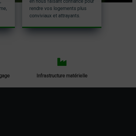
,
en nous faisant confiance pour
sme,
rendre vos logements plus
conviviaux et attrayants.
agage
Infrastructure matérielle