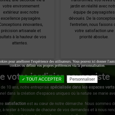
votre environnement
jardin en réalité avec not
extérieur avec notre
équipe de paysagistes
excellence paysagère.
dévoués. De la conceptio
Conceptions innovantes,
l'entretien, nous faisons 
précision artisanale et
votre satisfaction une
sultats à la hauteur de vos
priorité absolue.
attentes.
okies pour améliorer l'expérience des utilisateurs. Vous pouvez ici donner l'autor
cookies ou définir vos propres préférences via la personnalisation.
e votre jardinier paysagiste
TOUT ACCEPTER
Personnaliser
 de 10 ans, notre entreprise
spécialisée dans les espaces verts
el dans la création d'espaces uniques où la nature se marie ave
tre
satisfaction
est au cœur de notre démarche. Nous sommes d
e, à rester à l'écoute de chacune de vos demandes et à nous ren