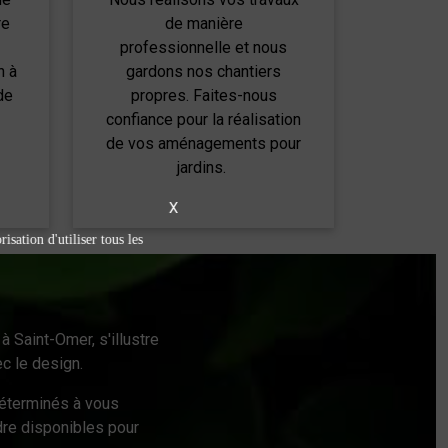
re
de manière
professionnelle et nous
n à
gardons nos chantiers
de
propres. Faites-nous
confiance pour la réalisation
de vos aménagements pour
jardins.
X
isation d'utiliser tous les
à Saint-Omer, s'illustre
c le design.
éterminés à vous
dre disponibles pour