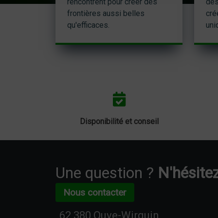
rencontrent pour créer des
des
frontières aussi belles
cré
qu'efficaces.
uni
Disponibilité et conseil
Une question ?
N'hésitez
Nous contacter
62 380 Ouve-Wirquin