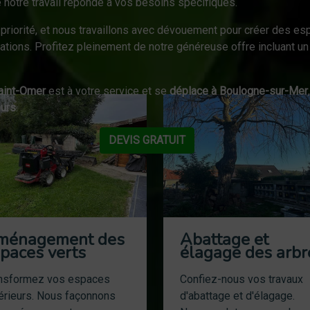
 notre travail réponde à vos besoins spécifiques.
priorité, et nous travaillons avec dévouement pour créer des esp
ations. Profitez pleinement de notre généreuse offre incluant u
Saint-Omer
est à votre service et se
déplace à Boulogne-sur-Mer
ours
.
DEVIS GRATUIT
ménagement des
Abattage et
paces verts
élagage des arbr
nsformez vos espaces
Confiez-nous vos travaux
érieurs. Nous façonnons
d'abattage et d'élagage.