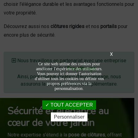
choisir l'élégance durable et les avantages fonctionnels pour
votre propriété.
Découvrez aussi nos
clôtures rigides
et nos
portails
pour
encore plus de sécurité.
X
Nous travaillons en partenariat avec une entreprise
Ce site web utilise des cookies pour
qui fait de l’
Eco-pâturage
.
améliorer l'expérience des utilisateurs.
Vous pouvez ici donner l'autorisation
Ainsi, pour chaque création d'éco-pâturage, nous
d'utiliser tous les cookies ou définir vos
assurons la pose de clôture complémentaire.
propres préférences via la
personnalisation.
TOUT ACCEPTER
Sécurité et élégance au
Personnaliser
cœur de votre jardin
Notre expertise s'étend à la
pose de clôtures
, offrant