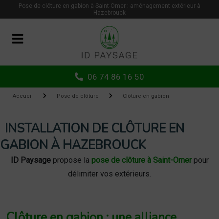
Panneau de gestion des cookies
Pose de clôture en gabion à Saint-Omer : aménagement extérieur à
Hazebrouck
06 74 86 16 50
Accueil
Pose de clôture
Clôture en gabion
INSTALLATION DE CLÔTURE EN
GABION À HAZEBROUCK
ID Paysage
propose la
pose de clôture à Saint-Omer
pour
délimiter vos extérieurs.
Clôture en gabion : une alliance