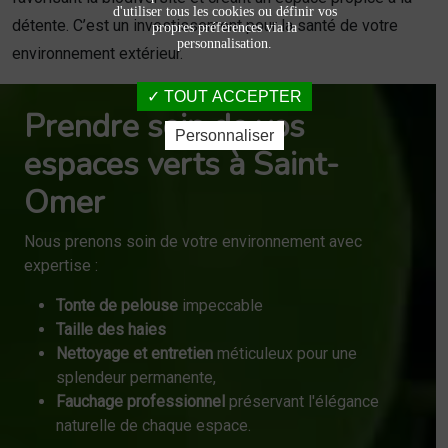
d'utiliser tous les cookies ou définir vos
détente. C’est un investissement pour la santé de votre
propres préférences via la
personnalisation.
environnement extérieur.
TOUT ACCEPTER
Prendre soin de vos
Personnaliser
espaces verts à Saint-
Omer
Nous prenons soin de votre environnement avec
expertise :
Tonte de pelouse
impeccable
Taille des haies
Nettoyage et entretien
méticuleux pour une
splendeur permanente,
Fauchage professionnel
préservant l'élégance
naturelle de chaque espace.