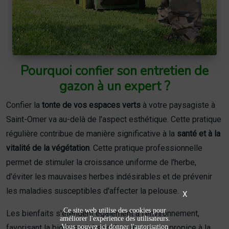
Pourquoi confier son entretien de
gazon à un expert ?
Confier la
tonte de vos espaces verts
à votre paysagiste à
Saint-Omer va au-delà de l'aspect esthétique. Cette pratique
régulière contribue de manière significative à la
santé et à la
vitalité de la végétation
. Cette pratique professionnelle
permet de stimuler la croissance uniforme de l'herbe,
d'éviter les mauvaises herbes indésirables et de prévenir
les maladies susceptibles d'affecter la pelouse.
X
Ce site web utilise des cookies pour
Les bienfaits s'étendent également à l'environnement,
améliorer l'expérience des utilisateurs.
Vous pouvez ici donner l'autorisation
favorisant la biodiversité et créant un espace propice à la