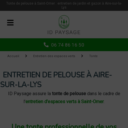
Panneau de gestion des cookies
Tonte de pelouse à Saint-Omer : entretien de jardin et gazon à Aire-sur-la-
Lys
06 74 86 16 50
Accueil
Entretien des espaces verts
Tonte
ENTRETIEN DE PELOUSE À AIRE-
SUR-LA-LYS
ID Paysage assure la
tonte de pelouse
dans le cadre de
l'
entretien d'espaces verts à Saint-Omer
.
Une tonte professionnelle de vos