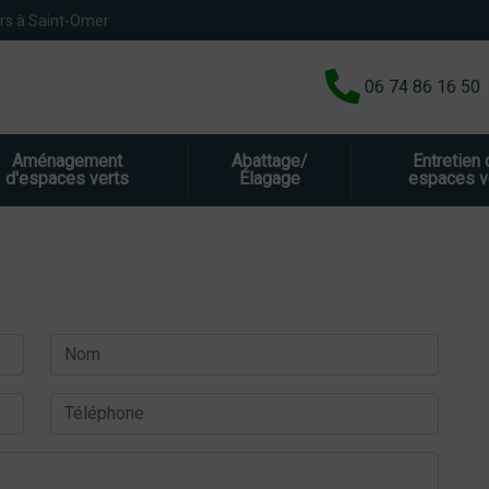
rs à Saint-Omer
06 74 86 16 50
Aménagement
Abattage/
Entretien
d'espaces verts
Élagage
espaces v