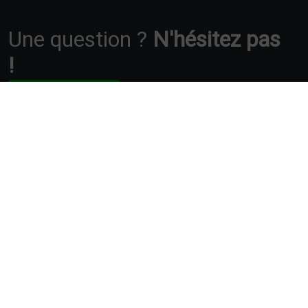
Une question ?
N'hésitez pas
!
Nous contacter
62 380 Ouve-Wirquin
06 74 86 16 50
Recherches fréquentes
Mentions légales
Gestion des cookies