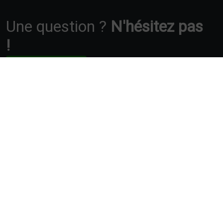
Une question ?
N'hésitez pas
!
Nous contacter
62 380 Ouve-Wirquin
06 74 86 16 50
Recherches fréquentes
Mentions légales
Gestion des cookies