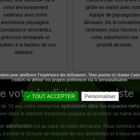
votre environnement
jardin en réalité avec not
extérieur avec notre
équipe de paysagistes
excellence paysagère.
dévoués. De la conceptio
Conceptions innovantes,
l'entretien, nous faisons 
précision artisanale et
votre satisfaction une
sultats à la hauteur de vos
priorité absolue.
attentes.
okies pour améliorer l'expérience des utilisateurs. Vous pouvez ici donner l'autor
cookies ou définir vos propres préférences via la personnalisation.
e votre jardinier paysagiste
TOUT ACCEPTER
Personnaliser
 de 10 ans, notre entreprise
spécialisée dans les espaces verts
el dans la création d'espaces uniques où la nature se marie ave
tre
satisfaction
est au cœur de notre démarche. Nous sommes d
e, à rester à l'écoute de chacune de vos demandes et à nous ren