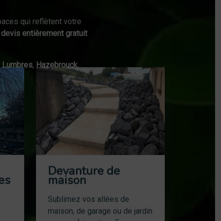
aces qui reflètent votre
n
devis entièrement gratuit
,
Lumbres
,
Hazebrouck
,
Devanture de
es
maison
Sublimez vos allées de
maison, de garage ou de jardin