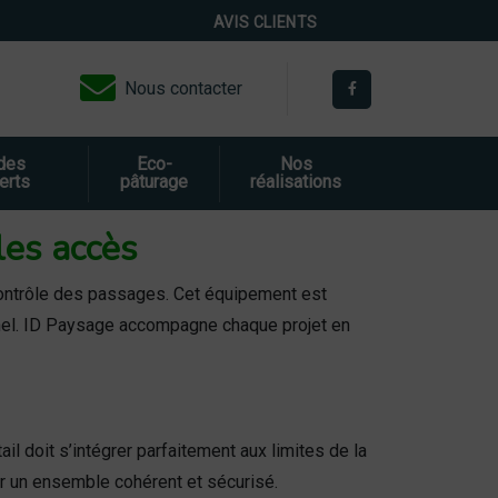
AVIS CLIENTS
Nous contacter
 des
Eco-
Nos
erts
pâturage
réalisations
 les accès
e contrôle des passages. Cet équipement est
onnel. ID Paysage accompagne chaque projet en
il doit s’intégrer parfaitement aux limites de la
éer un ensemble cohérent et sécurisé.