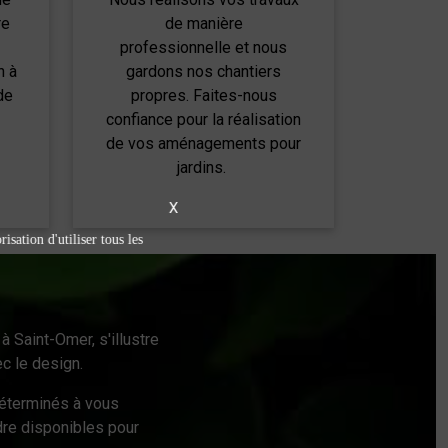
re
de manière
professionnelle et nous
n à
gardons nos chantiers
de
propres. Faites-nous
confiance pour la réalisation
de vos aménagements pour
jardins.
X
isation d'utiliser tous les
à Saint-Omer, s'illustre
c le design.
éterminés à vous
dre disponibles pour