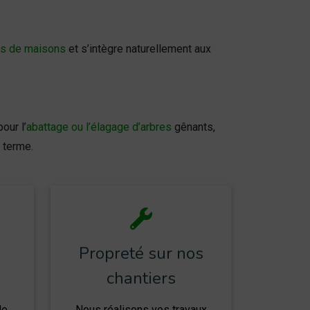
es de maisons
et s’intègre naturellement aux
our l’
abattage ou l’élagage d’arbres
gênants,
g terme.
Propreté sur nos
chantiers
de
Nous réalisons vos travaux