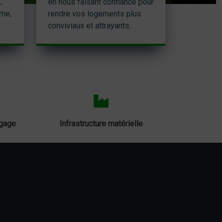
,
en nous faisant confiance pour
sme,
rendre vos logements plus
conviviaux et attrayants.
agage
Infrastructure matérielle