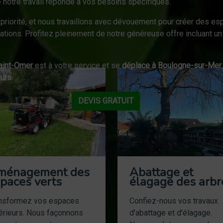
 notre travail réponde à vos besoins spécifiques.
priorité, et nous travaillons avec dévouement pour créer des esp
ations. Profitez pleinement de notre généreuse offre incluant u
Saint-Omer
est à votre service et se
déplace à Boulogne-sur-Mer
ours
.
DEVIS GRATUIT
ménagement des
Abattage et
paces verts
élagage des arbr
nsformez vos espaces
Confiez-nous vos travaux
érieurs. Nous façonnons
d'abattage et d'élagage.