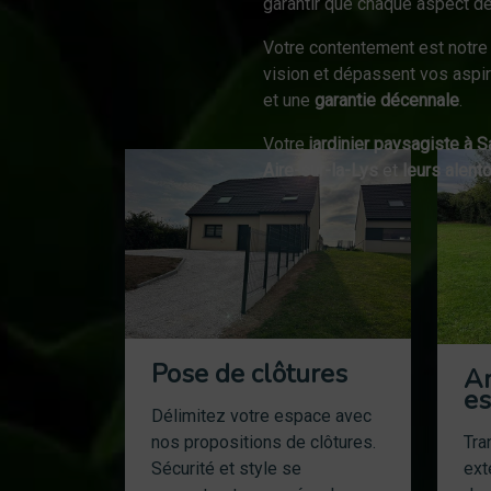
garantir que chaque aspect de
Votre contentement est notre 
vision et dépassent vos aspir
et une
garantie décennale
.
Votre
jardinier paysagiste à 
Aire-sur-la-Lys
et
leurs alent
Pose de clôtures
A
es
Délimitez votre espace avec
nos propositions de clôtures.
Tra
Sécurité et style se
ext