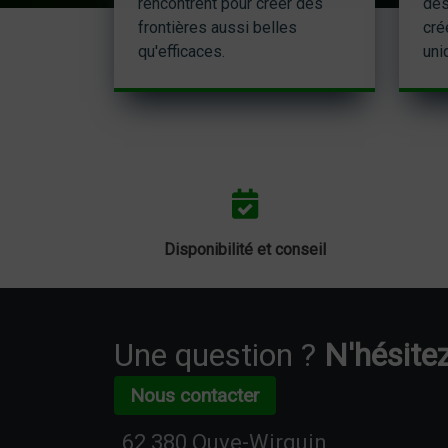
rencontrent pour créer des
des
frontières aussi belles
cré
qu'efficaces.
uni
Disponibilité et conseil
Une question ?
N'hésitez
Nous contacter
62 380 Ouve-Wirquin