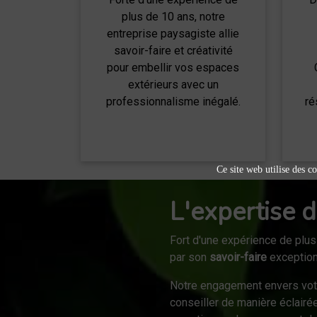
plus de 10 ans, notre
entreprise paysagiste allie
savoir-faire et créativité
pour embellir vos espaces
extérieurs avec un
professionnalisme inégalé.
ré
Ce site web utilise des co
L'expertise d
Fort d'une expérience de plus
par son
savoir-faire
exceptionn
Notre engagement envers vo
conseiller de manière éclairé