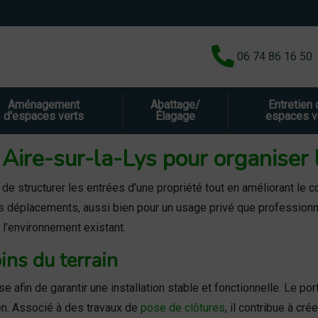
06 74 86 16 50
Aménagement
Abattage/
Entretien
d'espaces verts
Élagage
espaces v
à Aire-sur-la-Lys pour organiser
et de structurer les entrées d’une propriété tout en améliorant l
r les déplacements, aussi bien pour un usage privé que professi
l’environnement existant.
ins du terrain
afin de garantir une installation stable et fonctionnelle. Le porta
dien. Associé à des travaux de
pose de clôtures
, il contribue à cr