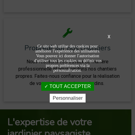
X
Propreté sur nos chantiers
Ce site web utilise des cookies pour
améliorer l'expérience des utilisateurs.
Vous pouvez ici donner l'autorisation
d'utiliser tous les cookies ou définir vos
Nous réalisons vos travaux de manière
propres préférences via la
professionnelle et nous gardons nos chantiers
personnalisation.
propres. Faites-nous confiance pour la réalisation
de vos aménagements pour jardins.
TOUT ACCEPTER
Personnaliser
L'expertise de votre
jardinier paysagiste