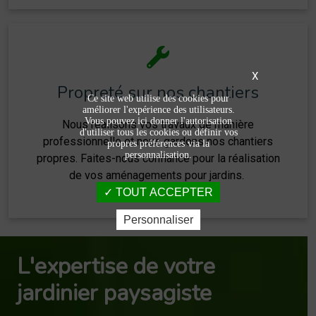
X
Propreté sur nos chantiers
Ce site web utilise des cookies pour
améliorer l'expérience des utilisateurs.
Vous pouvez ici donner l'autorisation
Nous réalisons vos travaux de manière
d'utiliser tous les cookies ou définir vos
professionnelle et nous gardons nos chantiers
propres préférences via la
personnalisation.
propres. Faites-nous confiance pour la réalisation
de vos aménagements pour jardins.
TOUT ACCEPTER
Personnaliser
L'expertise de votre
jardinier paysagiste