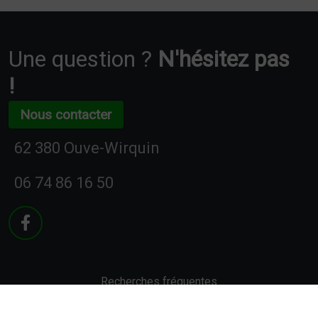
Une question ?
N'hésitez pas
!
Nous contacter
62 380 Ouve-Wirquin
06 74 86 16 50
Recherches fréquentes