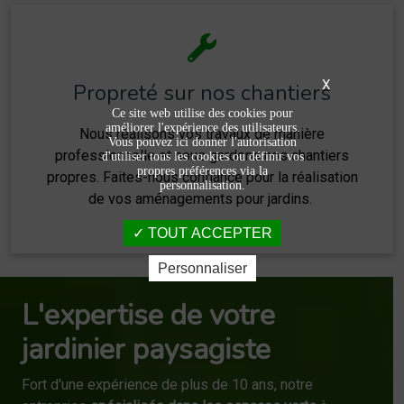
X
Propreté sur nos chantiers
Ce site web utilise des cookies pour
améliorer l'expérience des utilisateurs.
Nous réalisons vos travaux de manière
Vous pouvez ici donner l'autorisation
professionnelle et nous gardons nos chantiers
d'utiliser tous les cookies ou définir vos
propres préférences via la
propres. Faites-nous confiance pour la réalisation
personnalisation.
de vos aménagements pour jardins.
TOUT ACCEPTER
Personnaliser
L'expertise de votre
jardinier paysagiste
Fort d'une expérience de plus de 10 ans, notre