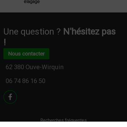
élagage
Une question ?
N'hésitez pas
!
Nous contacter
62 380 Ouve-Wirquin
06 74 86 16 50
Recherches fréquentes