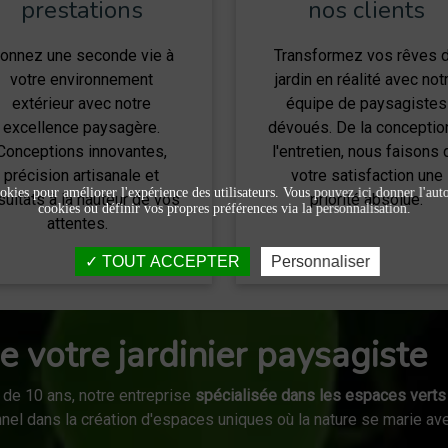
prestations
nos clients
onnez une seconde vie à
Transformez vos rêves 
votre environnement
jardin en réalité avec not
extérieur avec notre
équipe de paysagistes
excellence paysagère.
dévoués. De la conceptio
Conceptions innovantes,
l'entretien, nous faisons 
précision artisanale et
votre satisfaction une
okies pour améliorer l'expérience des utilisateurs. Vous pouvez ici donner l'autor
sultats à la hauteur de vos
priorité absolue.
cookies ou définir vos propres préférences via la personnalisation.
attentes.
TOUT ACCEPTER
Personnaliser
e votre jardinier paysagiste
 de 10 ans, notre entreprise
spécialisée dans les espaces verts
el dans la création d'espaces uniques où la nature se marie ave