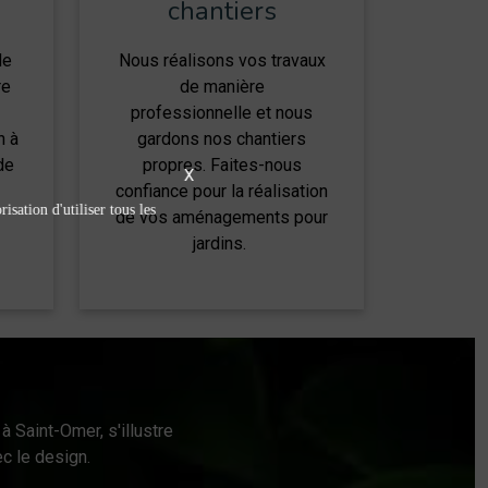
chantiers
de
Nous réalisons vos travaux
re
de manière
professionnelle et nous
n à
gardons nos chantiers
de
propres. Faites-nous
X
confiance pour la réalisation
isation d'utiliser tous les
de vos aménagements pour
jardins.
à Saint-Omer, s'illustre
c le design.