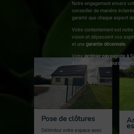
Notre engagement envers vo
conseiller de manière éclairé
garantir que chaque aspect de
Votre contentement est notre 
vision et dépassent vos aspir
et une
garantie décennale
.
Votre
jardinier paysagiste à 
Aire-sur-la-Lys
et
leurs alent
Pose de clôtures
A
es
Délimitez votre espace avec