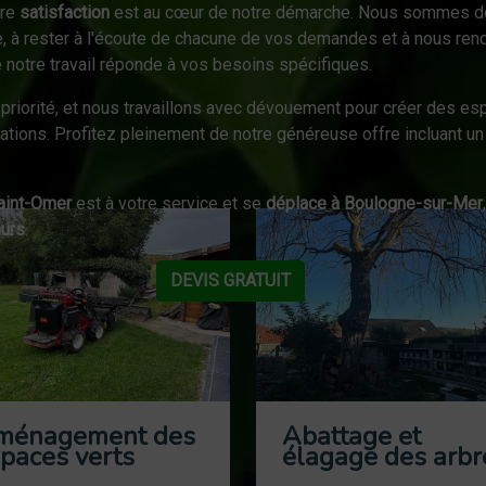
tre
satisfaction
est au cœur de notre démarche. Nous sommes d
e, à rester à l'écoute de chacune de vos demandes et à nous ren
 notre travail réponde à vos besoins spécifiques.
priorité, et nous travaillons avec dévouement pour créer des esp
ations. Profitez pleinement de notre généreuse offre incluant u
Saint-Omer
est à votre service et se
déplace à Boulogne-sur-Mer
ours
.
DEVIS GRATUIT
ménagement des
Abattage et
paces verts
élagage des arbr