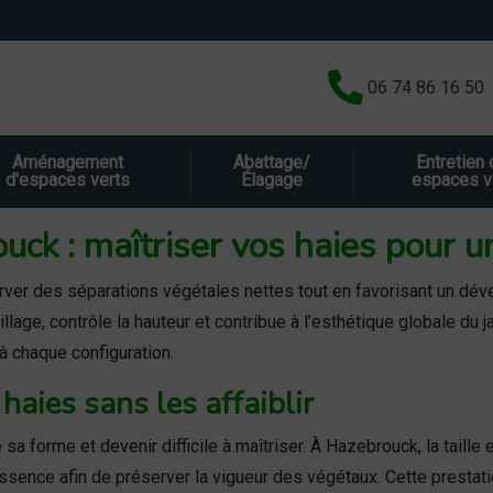
06 74 86 16 50
Aménagement
Abattage/
Entretien
d'espaces verts
Élagage
espaces v
uck : maîtriser vos haies pour u
rver des séparations végétales nettes tout en favorisant un dév
illage, contrôle la hauteur et contribue à l’esthétique globale du
 chaque configuration.
haies sans les affaiblir
a forme et devenir difficile à maîtriser. À Hazebrouck, la taille
ssence afin de préserver la vigueur des végétaux. Cette prestat