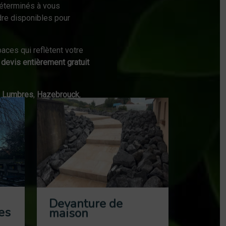
éterminés à vous
dre disponibles pour
aces qui reflètent votre
n
devis entièrement gratuit
,
Lumbres
,
Hazebrouck
,
Devanture de
es
maison