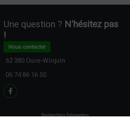
Une question ?
N'hésitez pas
!
Nous contacter
62 380 Ouve-Wirquin
06 74 86 16 50
Recherches fréquentes