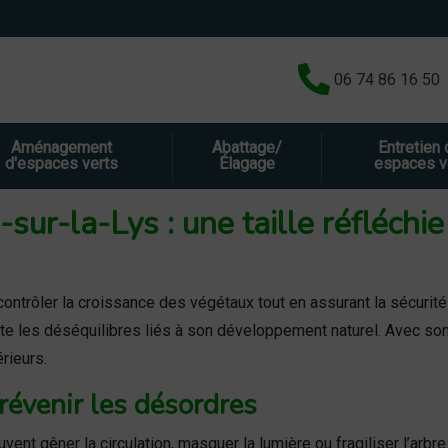
06 74 86 16 50
Aménagement
Abattage/
Entretien
d'espaces verts
Élagage
espaces v
sur-la-Lys : une taille réfléchi
ontrôler la croissance des végétaux tout en assurant la sécurité
mite les déséquilibres liés à son développement naturel. Avec so
rieurs.
prévenir les désordres
nt gêner la circulation, masquer la lumière ou fragiliser l’arbre.