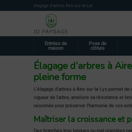
Panneau de gestion des cookies
élagage d’arbres Aire-sur-la-Lys
Entrées de
Pose de
maison
clôture
Élagage d’arbres à Aire-
pleine forme
L’élagage d’arbres à Aire-sur-la-Lys permet de c
vigueur de l’arbre, améliore sa résistance et li
raisonnée pour préserver l’harmonie de vos exté
Maîtriser la croissance et 
Des branches trop longues ou mal orientées peuve