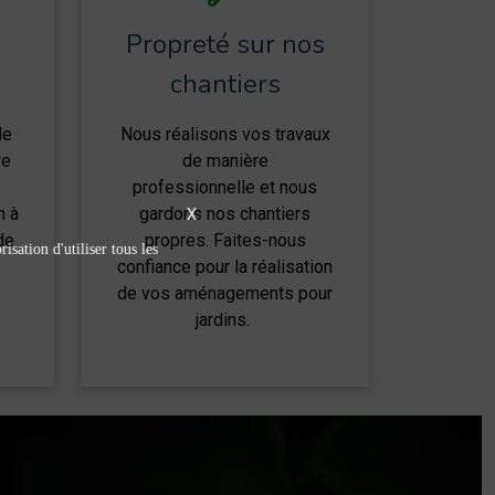
Propreté sur nos
chantiers
de
Nous réalisons vos travaux
re
de manière
professionnelle et nous
n à
gardons nos chantiers
X
de
propres. Faites-nous
isation d'utiliser tous les
confiance pour la réalisation
de vos aménagements pour
jardins.