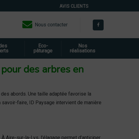
AVIS CLIENTS
Nous contacter
 des
Eco-
Nos
erts
pâturage
réalisations
e pour des arbres en
 des abords. Une taille adaptée favorise la
n savoir-faire, ID Paysage intervient de manière
 À Aire-sur-la-Lys, l’élagage permet d’anticiper