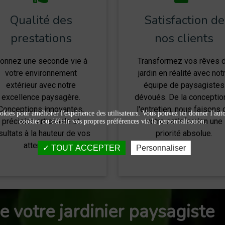
Qualité des
Satisfaction de
prestations
nos clients
onnez une seconde vie à
Transformez vos rêves 
votre environnement
jardin en réalité avec not
extérieur avec notre
équipe de paysagistes
excellence paysagère.
dévoués. De la conceptio
Conceptions innovantes,
l'entretien, nous faisons 
okies pour améliorer l'expérience des utilisateurs. Vous pouvez ici donner l'autor
précision artisanale et
votre satisfaction une
cookies ou définir vos propres préférences via la personnalisation.
sultats à la hauteur de vos
priorité absolue.
attentes.
TOUT ACCEPTER
Personnaliser
e votre jardinier paysagiste