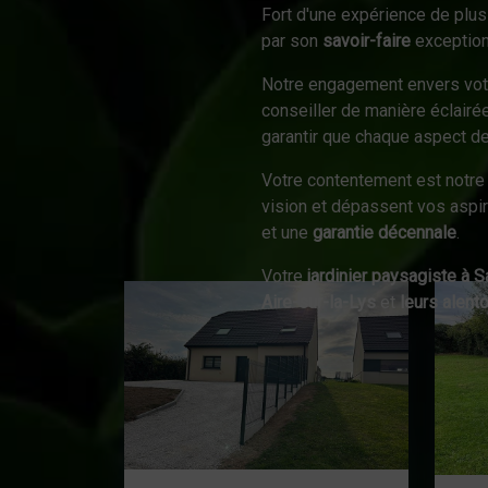
Fort d'une expérience de plus
par son
savoir-faire
exceptionn
Notre engagement envers vo
conseiller de manière éclairé
garantir que chaque aspect de
Votre contentement est notre 
vision et dépassent vos aspir
et une
garantie décennale
.
Votre
jardinier paysagiste à 
Aire-sur-la-Lys
et
leurs alent