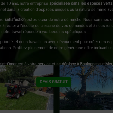
 de 10 ans, notre entreprise
spécialisée dans les espaces verts
el dans la création d'espaces uniques où la nature se marie ave
tre
satisfaction
est au cœur de notre démarche. Nous sommes d
e, à rester à l'écoute de chacune de vos demandes et à nous ren
 notre travail réponde à vos besoins spécifiques.
priorité, et nous travaillons avec dévouement pour créer des esp
ations. Profitez pleinement de notre généreuse offre incluant u
Saint-Omer
est à votre service et se
déplace à Boulogne-sur-Mer
ours
.
DEVIS GRATUIT