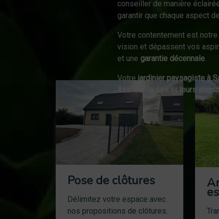
conseiller de manière éclairé
garantir que chaque aspect de
Votre contentement est notre 
vision et dépassent vos aspir
et une
garantie décennale
.
Votre
jardinier paysagiste à 
Aire-sur-la-Lys
et
leurs alent
Pose de clôtures
A
es
Délimitez votre espace avec
nos propositions de clôtures.
Tra