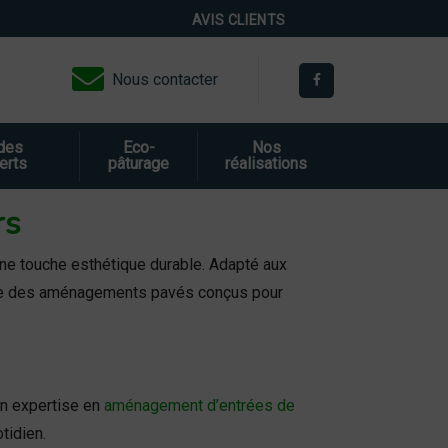
AVIS CLIENTS
Nous contacter
 des
Eco-
Nos
erts
pâturage
réalisations
rs
une touche esthétique durable. Adapté aux
lise des aménagements pavés conçus pour
on expertise en
aménagement d’entrées de
tidien.