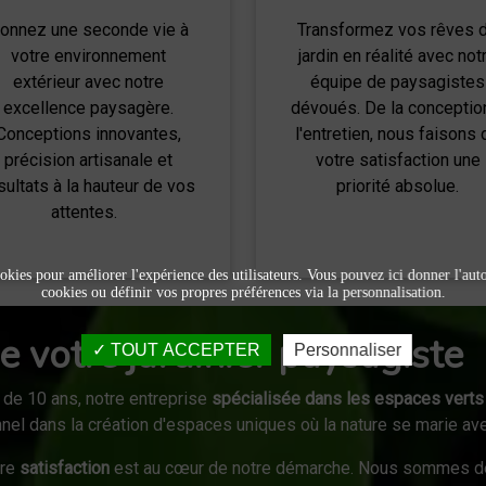
onnez une seconde vie à
Transformez vos rêves 
votre environnement
jardin en réalité avec not
extérieur avec notre
équipe de paysagistes
excellence paysagère.
dévoués. De la conceptio
Conceptions innovantes,
l'entretien, nous faisons 
précision artisanale et
votre satisfaction une
sultats à la hauteur de vos
priorité absolue.
attentes.
okies pour améliorer l'expérience des utilisateurs. Vous pouvez ici donner l'autor
cookies ou définir vos propres préférences via la personnalisation.
e votre jardinier paysagiste
TOUT ACCEPTER
Personnaliser
 de 10 ans, notre entreprise
spécialisée dans les espaces verts
el dans la création d'espaces uniques où la nature se marie ave
tre
satisfaction
est au cœur de notre démarche. Nous sommes d