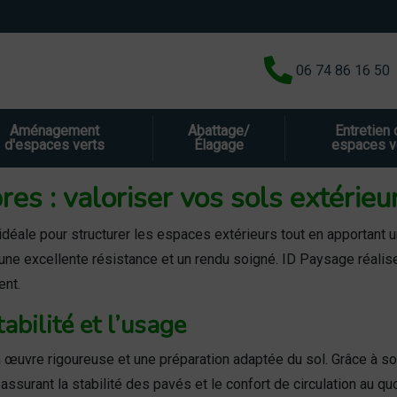
06 74 86 16 50
Aménagement
Abattage/
Entretien
d'espaces verts
Élagage
espaces v
s : valoriser vos sols extérieu
déale pour structurer les espaces extérieurs tout en apportant 
e une excellente résistance et un rendu soigné. ID Paysage réa
ent.
bilité et l’usage
 œuvre rigoureuse et une préparation adaptée du sol. Grâce à s
ssurant la stabilité des pavés et le confort de circulation au quo