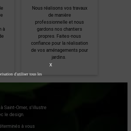
de
Nous réalisons vos travaux
re
de manière
professionnelle et nous
n à
gardons nos chantiers
de
propres. Faites-nous
confiance pour la réalisation
de vos aménagements pour
jardins.
X
isation d'utiliser tous les
à Saint-Omer, s'illustre
c le design.
éterminés à vous