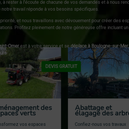
e, à rester à l'écoute de chacune de vos demandes et à nous ren
 notre travail réponde à vos besoins spécifiques.
priorité, et nous travaillons avec dévouement pour créer des esp
ations. Profitez pleinement de notre généreuse offre incluant u
Saint-Omer
est à votre service et se
déplace à Boulogne-sur-Mer
ours
.
DEVIS GRATUIT
ménagement des
Abattage et
paces verts
élagage des arbr
nsformez vos espaces
Confiez-nous vos travaux