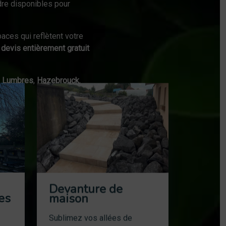
dre disponibles pour
aces qui reflètent votre
n
devis entièrement gratuit
,
Lumbres
,
Hazebrouck
,
Devanture de
es
maison
Sublimez vos allées de